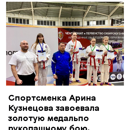
Спортсменка Арина
Кузнецова завоевала
золотую медальпо
рукопашному бою.
Ура! Сегодня на первенстве Сибирского
Федерального округа наша спортсменка Арина
Кузнецова завоевала золотую медальпо
рукопашному бою.
Поздравляем её с блестящей победой и желаем
дальнейших успехов!
ДРУГИЕ СТАТЬИ