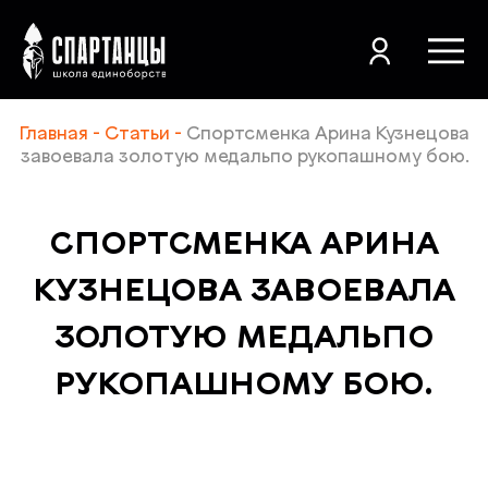
Главная -
Статьи
-
Спортсменка Арина Кузнецова
завоевала золотую медальпо рукопашному бою.
+7 (3812) 48-54-
СПОРТСМЕНКА АРИНА
52
КУЗНЕЦОВА ЗАВОЕВАЛА
ЗОЛОТУЮ МЕДАЛЬПО
РУКОПАШНОМУ БОЮ.