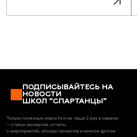
VK
TG
MAX
OK
INST
SPARTANS-OMSK@MAIL.RU
+7 (3812) 48-54-52
Заказать звонок
СТАТЬИ
НАША КОМАНДА
ЦЕНЫ
ЛИЧНЫЙ КАБИНЕТ
НАПРАВЛЕНИЯ
МАГАЗИН