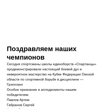
Поздравляем наших
чемпионов
Сегодня спортсмены школы единоборств «Спартанцы»
продемонстрировали настоящий боевой дух и
невероятное мастерство на Кубке Федерации Омской
области по спортивной борьбе в дисциплине —
Грэпплинг
Особое признание и аплодисменты нашим
победителям:
Павлов Артем
Габранов Сергей
Кафян Роман
Лебедь Радомир
Ваши усилия и настойчивость принесли заслуженные
плоды, и мы гордимся вашими достижениями!
Ваш успех — это вдохновение для всех нас и пример
того, как упорный труд и страсть к делу могут привести к
победам.
Спасибо нашим тренерам и всем, кто поддерживал
команду. Вместе мы — сила!
ДРУГИЕ СТАТЬИ