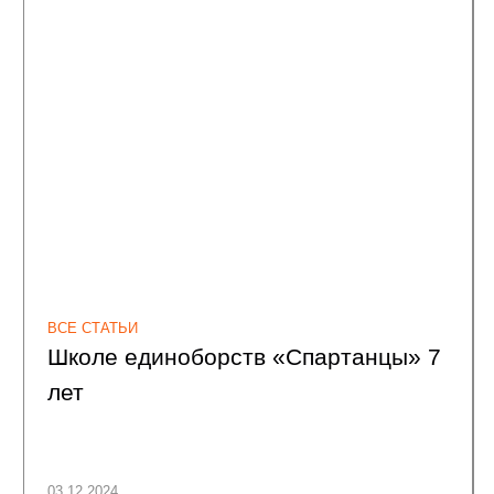
ПОДПИСЫВАЙТЕСЬ НА
НОВОСТИ
ШКОЛ “СПАРТАНЦЫ”
Только полезные новости и не чаще 2 раз в неделю —
статьи экспертов, отчеты
с мероприятий, обзоры проектов и многое другое
ПОДПИСАТЬСЯ