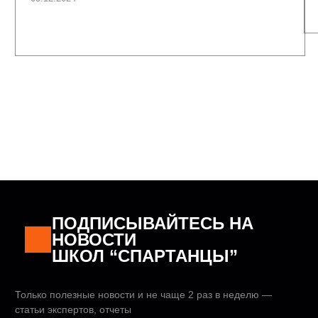
VK
TG
MAX
OK
INST
SPARTANS-OMSK@MAIL.RU
+7 (3812) 48-54-52
Заказать звонок
СТАТЬИ
НАША КОМАНДА
ЦЕНЫ
ЛИЧНЫЙ КАБИНЕТ
НАПРАВЛЕНИЯ