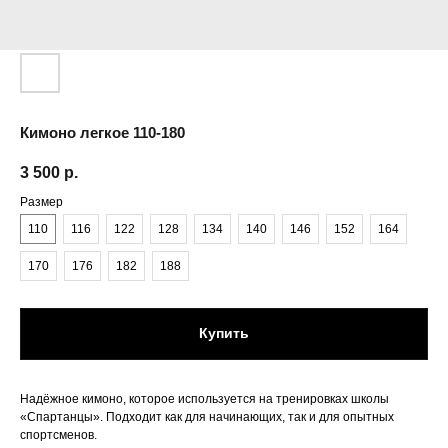
Кимоно легкое 110-180
3 500
р.
Размер
110
116
122
128
134
140
146
152
164
170
176
182
188
Купить
Надёжное кимоно, которое используется на тренировках школы
«Спартанцы». Подходит как для начинающих, так и для опытных
спортсменов.