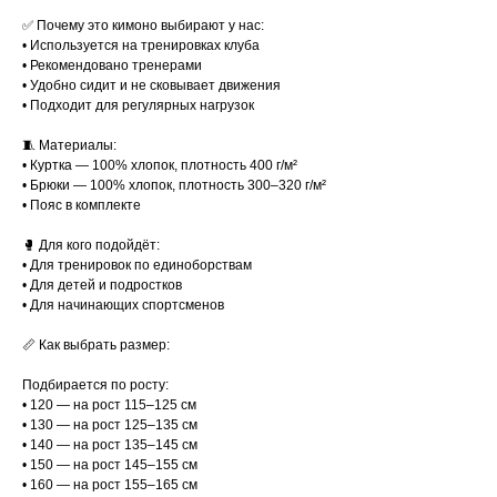
✅ Почему это кимоно выбирают у нас:
• Используется на тренировках клуба
• Рекомендовано тренерами
• Удобно сидит и не сковывает движения
• Подходит для регулярных нагрузок
🧵 Материалы:
• Куртка — 100% хлопок, плотность 400 г/м²
• Брюки — 100% хлопок, плотность 300–320 г/м²
• Пояс в комплекте
🥊 Для кого подойдёт:
• Для тренировок по единоборствам
• Для детей и подростков
• Для начинающих спортсменов
📏 Как выбрать размер:
Подбирается по росту:
• 120 — на рост 115–125 см
• 130 — на рост 125–135 см
• 140 — на рост 135–145 см
• 150 — на рост 145–155 см
• 160 — на рост 155–165 см